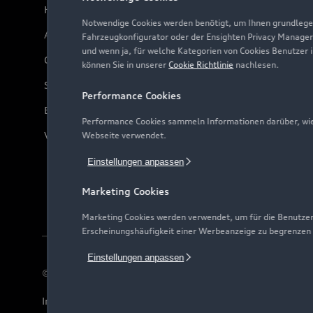
Häufige Fragen (FAQ)
Notwendige Cookies werden benötigt, um Ihnen grundlegen
Audi Online Beratung
Fahrzeugkonfigurator oder der Ensighten Privacy Manager
und wenn ja, für welche Kategorien von Cookies Benutzer 
Online-Terminvereinbarung
können Sie in unserer
Cookie Richtlinie
nachlesen.
Servicekontakt
Performance Cookies
Bordbuch & Bedienungsanleitungen
Performance Cookies sammeln Informationen darüber, wie 
Verträge kündigen
Webseite verwendet.
Einstellungen anpassen
Marketing Cookies
Marketing Cookies werden verwendet, um für die Benutzer
Erscheinungshäufigkeit einer Werbeanzeige zu begrenzen
Einstellungen anpassen
© 2026 AUDI AG. Alle Rechte vorbehalten
Impressum
Rechtliches
Hinweisgebersystem
Date