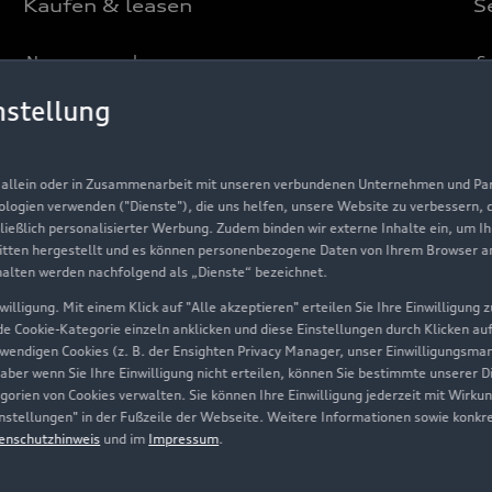
Kaufen & leasen
S
Neuwagensuche
S
Gebrauchtwagensuche
Au
nstellung
Gebrauchtwagen
G
Finanzierung
Au
, allein oder in Zusammenarbeit mit unseren verbundenen Unternehmen und Part
nologien verwenden ("Dienste"), die uns helfen, unsere Website zu verbessern,
Aktionen & Angebote
m
hließlich personalisierter Werbung. Zudem binden wir externe Inhalte ein, um I
tten hergestellt und es können personenbezogene Daten von Ihrem Browser an 
Geschäftskunden
halten werden nachfolgend als „Dienste“ bezeichnet.
illigung. Mit einem Klick auf "Alle akzeptieren" erteilen Sie Ihre Einwilligung
ede Cookie-Kategorie einzeln anklicken und diese Einstellungen durch Klicken au
Über Audi
twendigen Cookies (z. B. der Ensighten Privacy Manager, unser Einwilligungsma
 aber wenn Sie Ihre Einwilligung nicht erteilen, können Sie bestimmte unserer 
Unternehmen
orien von Cookies verwalten. Sie können Ihre Einwilligung jederzeit mit Wirku
-Einstellungen" in der Fußzeile der Webseite. Weitere Informationen sowie ko
Karriere
enschutzhinweis
und im
Impressum
.
Investor Relations