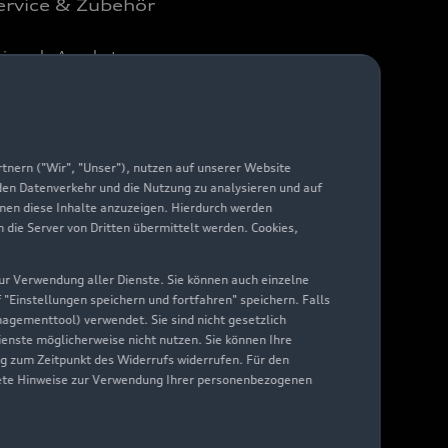
ervice & Zubehör
aisonale Angebote
di Services
arantie
di digital services
nern ("Wir", "Unser"), nutzen auf unserer Website
 den Datenverkehr und die Nutzung zu analysieren und auf
yAudi
hnen diese Inhalte anzuzeigen. Hierdurch werden
die Server von Dritten übermittelt werden. Cookies,
 zur Verwendung aller Dienste. Sie können auch einzelne
f "Einstellungen speichern und fortfahren" speichern. Falls
nagementtool) verwendet. Sie sind nicht gesetzlich
Dienste möglicherweise nicht nutzen. Sie können Ihre
ng zum Zeitpunkt des Widerrufs widerrufen. Für den
nkrete Hinweise zur Verwendung Ihrer personenbezogenen