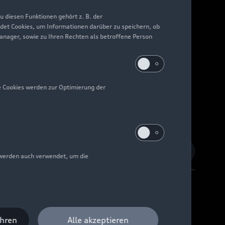
 diesen Funktionen gehört z. B. der
det Cookies, um Informationen darüber zu speichern, ob
Manager, sowie zu Ihren Rechten als betroffene Person
e Cookies werden zur Optimierung der
 werden auch verwendet, um die
Barrierefreiheit
Digital Services Act
EU Data Act
ahren
Alle akzeptieren