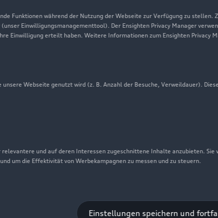
Presse & Media Center
de Funktionen während der Nutzung der Webseite zur Verfügung zu stellen. Zu
Datenschutz
 (unser Einwilligungsmanagementtool). Der Ensighten Privacy Manager verwen
ihre Einwilligung erteilt haben. Weitere Informationen zum Ensighten Privacy 
Audi erleben
Newsletter
unsere Webseite genutzt wird (z. B. Anzahl der Besuche, Verweildauer). Dies
 relevantere und auf deren Interessen zugeschnittene Inhalte anzubieten. Sie
 und um die Effektivität von Werbekampagnen zu messen und zu steuern.
nschutzinformation
Cookie-Einstellungen
Cookie-Richtlinie
Einstellungen speichern und fortf