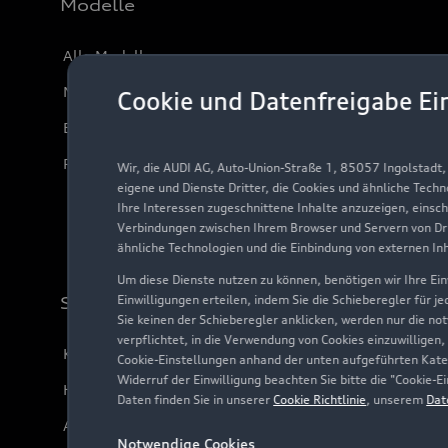
Modelle
Alle Modelle
Modelle vergleichen
Cookie und Datenfreigabe Ei
Elektromodelle
Plug-in-Hybride
Wir, die AUDI AG, Auto-Union-Straße 1, 85057 Ingolstadt
eigene und Dienste Dritter, die Cookies und ähnliche Tech
Ihre Interessen zugeschnittene Inhalte anzuzeigen, einsc
Verbindungen zwischen Ihrem Browser und Servern von Dri
ähnliche Technologien und die Einbindung von externen In
Um diese Dienste nutzen zu können, benötigen wir Ihre Einw
Einwilligungen erteilen, indem Sie die Schieberegler für j
Support
Sie keinen der Schieberegler anklicken, werden nur die no
verpflichtet, in die Verwendung von Cookies einzuwilligen,
Kundenservice
Cookie-Einstellungen anhand der unten aufgeführten Kateg
Widerruf der Einwilligung beachten Sie bitte die "Cookie
Händlersuche
Daten finden Sie in unserer
Cookie Richtlinie
, unserem
Dat
Audi Code
Notwendige Cookies